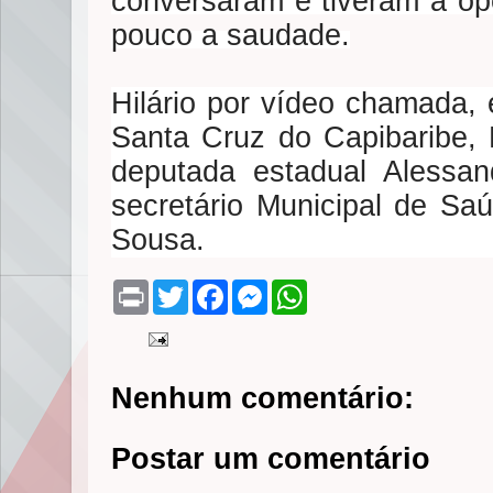
conversaram e tiveram a op
pouco a saudade.
Hilário por vídeo chamada, e
Santa Cruz do Capibaribe, 
deputada estadual Alessan
secretário Municipal de Sa
Sousa.
P
T
F
M
W
r
w
a
e
h
i
i
c
s
a
n
t
e
s
t
t
t
b
e
s
e
o
n
A
Nenhum comentário:
r
o
g
p
k
e
p
r
Postar um comentário