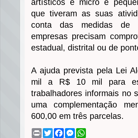
artísticos e micro e peque
que tiveram as suas ativid
conta das medidas de i
empresas precisam comprov
estadual, distrital ou de pon
A ajuda prevista pela Lei A
mil a R$ 10 mil para es
trabalhadores informais no se
uma complementação me
600,00 em três parcelas.
P
T
F
M
W
r
w
a
e
h