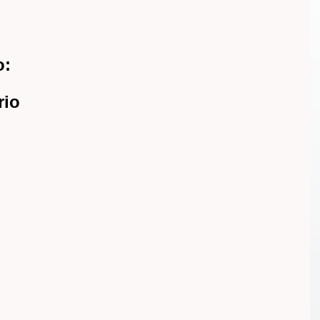
o:
rio