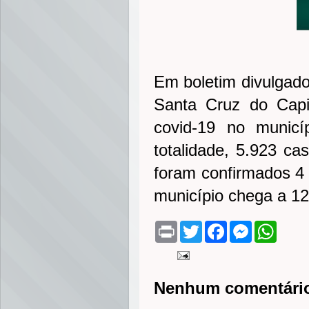
Em boletim divulgado 
Santa Cruz do Capi
covid-19 no municí
totalidade, 5.923 ca
foram confirmados 4 
município chega a 12
P
T
F
M
W
r
w
a
e
h
i
i
c
s
a
n
t
e
s
t
t
t
b
e
s
e
o
n
A
Nenhum comentári
r
o
g
p
k
e
p