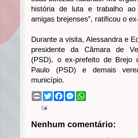
história de luta e trabalho a
amigas brejenses”, ratificou o ex
Durante a visita, Alessandra e E
presidente da Câmara de Ver
(PSD), o ex-prefeito de Brejo
Paulo (PSD) e demais verea
município.
P
T
F
M
W
r
w
a
e
h
i
i
c
s
a
n
t
e
s
t
t
t
b
e
s
e
o
n
A
Nenhum comentário:
r
o
g
p
k
e
p
r