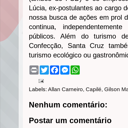
Lúcia, ex-postulantes ao cargo de
nossa busca de ações em prol 
continua, independentemente
públicos. Além do turismo d
Confecção, Santa Cruz també
turismo ecológico ou gastronômico
P
T
F
M
W
r
w
a
e
h
i
i
c
s
a
n
t
e
s
t
t
t
b
e
s
Labels:
Allan Carneiro
,
Capilé
,
Gilson M
e
o
n
A
r
o
g
p
k
e
p
Nenhum comentário:
r
Postar um comentário