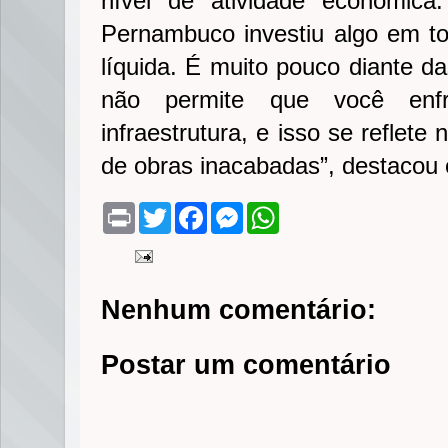
nível de atividade econômica
Pernambuco investiu algo em to
líquida. É muito pouco diante d
não permite que você enfr
infraestrutura, e isso se reflete
de obras inacabadas”, destacou 
P
T
F
M
W
r
w
a
e
h
i
i
c
s
a
n
t
e
s
t
t
t
b
e
s
e
o
n
A
Nenhum comentário:
r
o
g
p
k
e
p
r
Postar um comentário