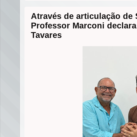
e
o
n
A
r
o
g
p
k
e
p
Através de articulação de 
r
Professor Marconi declara
Tavares