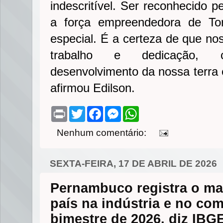
indescritível. Ser reconhecido p
a força empreendedora de Tor
especial. É a certeza de que nos
trabalho e dedicação, c
desenvolvimento da nossa terra 
afirmou Edilson.
P
T
F
M
W
r
w
a
e
h
i
i
c
s
a
Nenhum comentário:
n
t
e
s
t
t
t
b
e
s
e
o
n
A
r
o
g
p
SEXTA-FEIRA, 17 DE ABRIL DE 2026
k
e
p
r
Pernambuco registra o ma
país na indústria e no co
bimestre de 2026, diz IBG