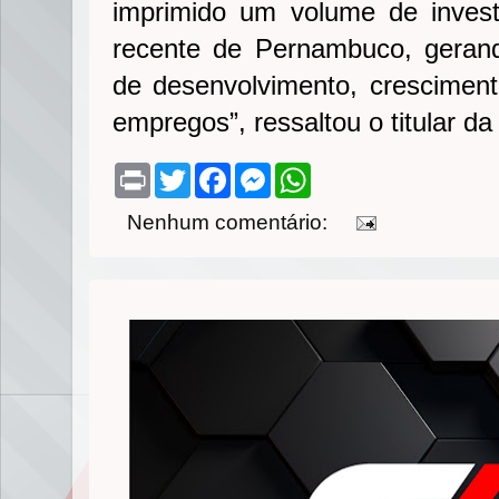
imprimido um volume de invest
recente de Pernambuco, gerand
de desenvolvimento, crescimen
empregos”, ressaltou o titular da
P
T
F
M
W
r
w
a
e
h
i
i
c
s
a
Nenhum comentário:
n
t
e
s
t
t
t
b
e
s
e
o
n
A
r
o
g
p
k
e
p
r