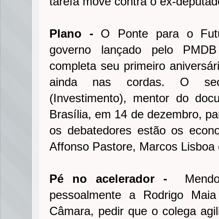
tarefa move contra o ex-deputad
Plano -
O Ponte para o Futu
governo lançado pelo PMDB
completa seu primeiro aniversá
ainda nas cordas. O secr
(Investimento), mentor do doc
Brasília, em 14 de dezembro, pa
os debatedores estão os econ
Affonso Pastore, Marcos Lisboa 
Pé no acelerador -
Mendon
pessoalmente a Rodrigo Maia
Câmara, pedir que o colega agil