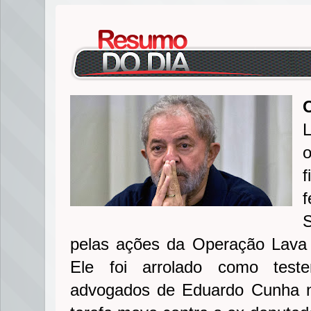
L
o
f
f
pelas ações da Operação Lava J
Ele foi arrolado como test
advogados de Eduardo Cunha n