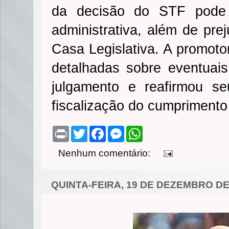
da decisão do STF pode ac
administrativa, além de prej
Casa Legislativa. A promotor
detalhadas sobre eventuais
julgamento e reafirmou 
fiscalização do cumprimento
P
T
F
M
W
r
w
a
e
h
i
i
c
s
a
Nenhum comentário:
n
t
e
s
t
t
t
b
e
s
e
o
n
A
r
o
g
p
QUINTA-FEIRA, 19 DE DEZEMBRO DE
k
e
p
r