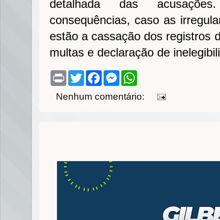
detalhada das acusações
consequências, caso as irregula
estão a cassação dos registros d
multas e declaração de inelegibi
P
T
F
M
W
r
w
a
e
h
i
i
c
s
a
Nenhum comentário:
n
t
e
s
t
t
t
b
e
s
e
o
n
A
r
o
g
p
k
e
p
r