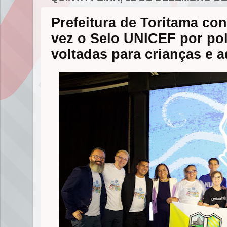
k
e
p
r
Prefeitura de Toritama co
vez o Selo UNICEF por pol
voltadas para crianças e 