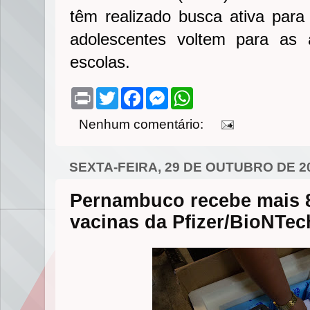
têm realizado busca ativa para 
adolescentes voltem para as a
escolas.
P
T
F
M
W
r
w
a
e
h
i
i
c
s
a
Nenhum comentário:
n
t
e
s
t
t
t
b
e
s
e
o
n
A
r
o
g
p
SEXTA-FEIRA, 29 DE OUTUBRO DE 2
k
e
p
r
Pernambuco recebe mais 
vacinas da Pfizer/BioNTec