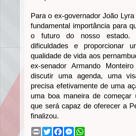
Para o ex-governador João Lyra
fundamental importância para 
o futuro do nosso estado. 
dificuldades e proporcionar 
qualidade de vida aos pernambu
ex-senador Armando Monteiro
discutir uma agenda, uma vi
precisa efetivamente de uma aç
uma boa maneira de começar 
que será capaz de oferecer a 
finalizou.
P
T
F
M
W
r
w
a
e
h