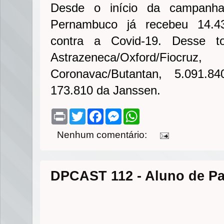
Desde o início da campanha
Pernambuco já recebeu 14.4
contra a Covid-19. Desse to
Astrazeneca/Oxford/Fi
Coronavac/Butantan, 5.091.8
173.810 da Janssen.
P
T
F
M
W
r
w
a
e
h
i
i
c
s
a
Nenhum comentário:
n
t
e
s
t
t
t
b
e
s
e
o
n
A
r
o
g
p
k
e
p
DPCAST 112 - Aluno de P
r