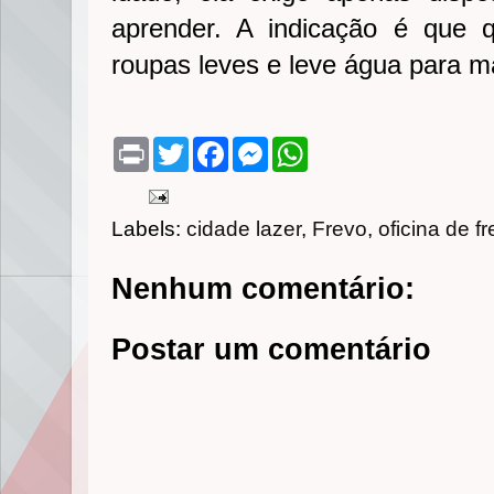
aprender. A indicação é que q
roupas leves e leve água para m
P
T
F
M
W
r
w
a
e
h
i
i
c
s
a
n
t
e
s
t
t
t
b
e
s
Labels:
cidade lazer
,
Frevo
,
oficina de f
e
o
n
A
r
o
g
p
k
e
p
Nenhum comentário:
r
Postar um comentário