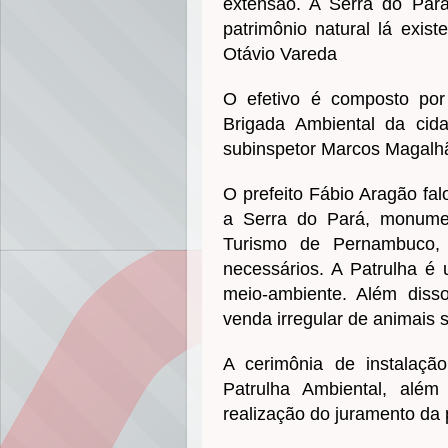
extensão. A Serra do Pará
patrimônio natural lá exist
Otávio Vareda
O efetivo é composto por 
Brigada Ambiental da ci
subinspetor Marcos Magalh
O prefeito Fábio Aragão fal
a Serra do Pará, monumen
Turismo de Pernambuco,
necessários. A Patrulha é
meio-ambiente. Além diss
venda irregular de animais s
A cerimônia de instalaç
Patrulha Ambiental, alé
realização do juramento da 