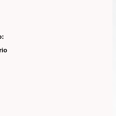
o:
rio