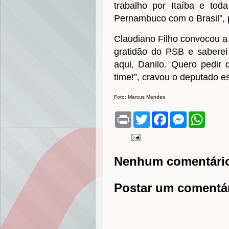
trabalho por Itaíba e tod
Pernambuco com o Brasil”,
Claudiano Filho convocou a 
gratidão do PSB e saberei
aqui, Danilo. Quero pedir
time!”, cravou o deputado e
Foto: Marcus Mendes
P
T
F
M
W
r
w
a
e
h
i
i
c
s
a
n
t
e
s
t
t
t
b
e
s
e
o
n
A
Nenhum comentári
r
o
g
p
k
e
p
r
Postar um comentá