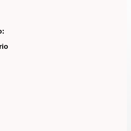
o:
rio