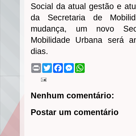
Social da atual gestão e at
da Secretaria de Mobil
mudança, um novo Secr
Mobilidade Urbana será a
dias.
P
T
F
M
W
r
w
a
e
h
i
i
c
s
a
n
t
e
s
t
t
t
b
e
s
e
o
n
A
Nenhum comentário:
r
o
g
p
k
e
p
r
Postar um comentário