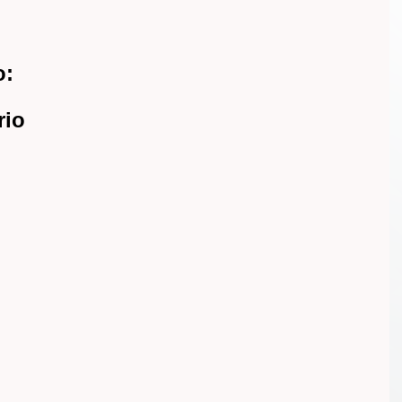
o:
rio