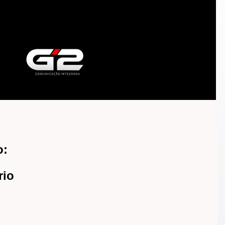
o:
rio