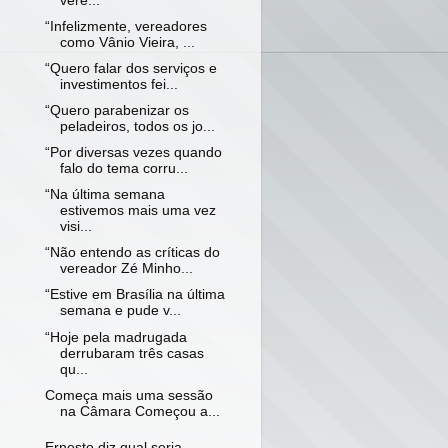
vere...
“Infelizmente, vereadores
como Vânio Vieira, ...
“Quero falar dos serviços e
investimentos fei...
“Quero parabenizar os
peladeiros, todos os jo...
“Por diversas vezes quando
falo do tema corru...
“Na última semana
estivemos mais uma vez
visi...
“Não entendo as críticas do
vereador Zé Minho...
“Estive em Brasília na última
semana e pude v...
“Hoje pela madrugada
derrubaram três casas
qu...
Começa mais uma sessão
na Câmara Começou a...
Ernesto diz qual seria