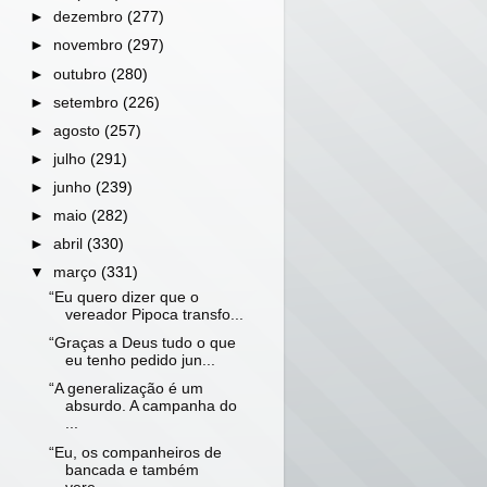
►
dezembro
(277)
►
novembro
(297)
►
outubro
(280)
►
setembro
(226)
►
agosto
(257)
►
julho
(291)
►
junho
(239)
►
maio
(282)
►
abril
(330)
▼
março
(331)
“Eu quero dizer que o
vereador Pipoca transfo...
“Graças a Deus tudo o que
eu tenho pedido jun...
“A generalização é um
absurdo. A campanha do
...
“Eu, os companheiros de
bancada e também