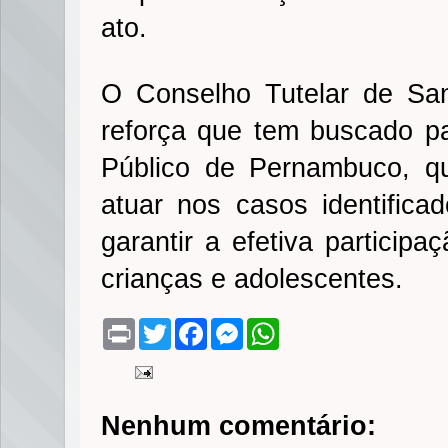
ato.
O Conselho Tutelar de San
reforça que tem buscado pa
Público de Pernambuco, qu
atuar nos casos identifica
garantir a efetiva particip
crianças e adolescentes.
P
T
F
M
W
r
w
a
e
h
i
i
c
s
a
n
t
e
s
t
t
t
b
e
s
e
o
n
A
Nenhum comentário:
r
o
g
p
k
e
p