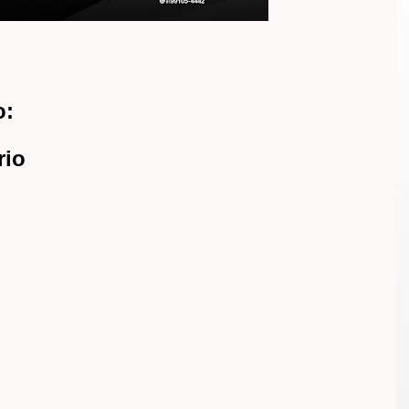
o:
rio