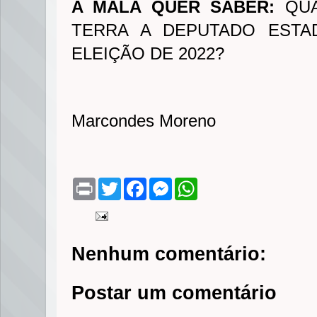
A MALA QUER SABER:
QUA
TERRA A DEPUTADO EST
ELEIÇÃO DE 2022?
Marcondes Moreno
P
T
F
M
W
r
w
a
e
h
i
i
c
s
a
n
t
e
s
t
t
t
b
e
s
e
o
n
A
Nenhum comentário:
r
o
g
p
k
e
p
r
Postar um comentário