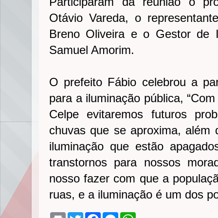
Participaram da reunião o pr
Otávio Vareda, o representant
Breno Oliveira e o Gestor de 
Samuel Amorim.
O prefeito Fábio celebrou a par
para a iluminação pública, “Com
Celpe evitaremos futuros pr
chuvas que se aproxima, além 
iluminação que estão apagado
transtornos para nossos mor
nosso fazer com que a populaçã
ruas, e a iluminação é um dos pon
P
T
F
M
W