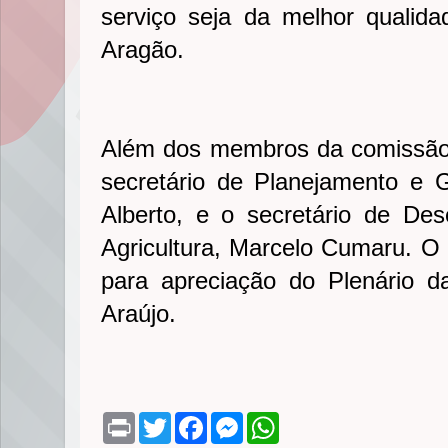
serviço seja da melhor qualidad
Aragão.
Além dos membros da comissão,
secretário de Planejamento e 
Alberto, e o secretário de De
Agricultura, Marcelo Cumaru. O p
para apreciação do Plenário d
Araújo.
P
T
F
M
W
r
w
a
e
h