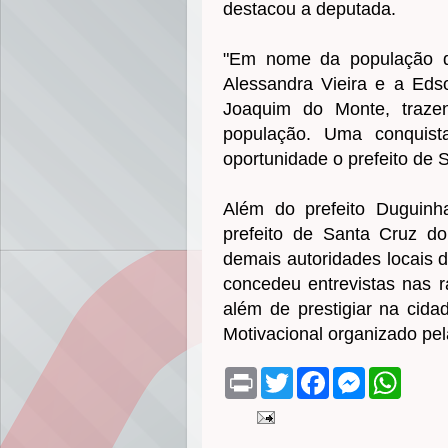
destacou a deputada.
"Em nome da população d
Alessandra Vieira e a Eds
Joaquim do Monte, traze
população. Uma conquist
oportunidade o prefeito de
Além do prefeito Duguin
prefeito de Santa Cruz do
demais autoridades locais 
concedeu entrevistas nas r
além de prestigiar na cid
Motivacional organizado pel
P
T
F
M
W
r
w
a
e
h
i
i
c
s
a
n
t
e
s
t
t
t
b
e
s