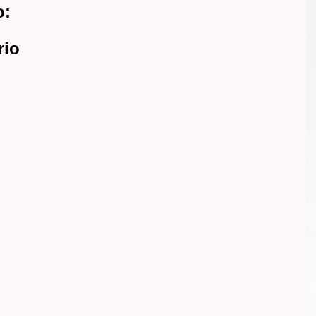
o:
rio