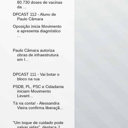
80.730 doses de vacinas
da ...
DPCAST 112 - Aluno de
Paulo Câmara
Oposição inicia Movimento
e apresenta diagnóstico
...
Paulo Câmara autoriza
obras de infraestrutura
em I...
DPCAST 111 - Vai botar o
bloco na rua
PSDB, PL, PSC e Cidadania
iniciam Movimento
Levant...
Tá na conta! - Alessandra
Vieira confirma liberaçã...
"Um toque de cuidado pode
salvar vidas", destaca J...