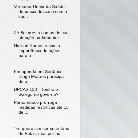
Vereador Demir da Saúde
denuncia descaso com a
saú...
Zé Boi presta contas de sua
atuação parlamentar.
Nailson Ramos ressalta
importância de ações
para a...
Em agenda em Sertânia,
Diogo Moraes participa
de e...
DPCAS 133 - Toinho e
Galego no governo?
Pernambuco prorroga
medidas restritivas até 15
de ...
“Eu quero sim ser secretário
de Fábio, mas por hor...