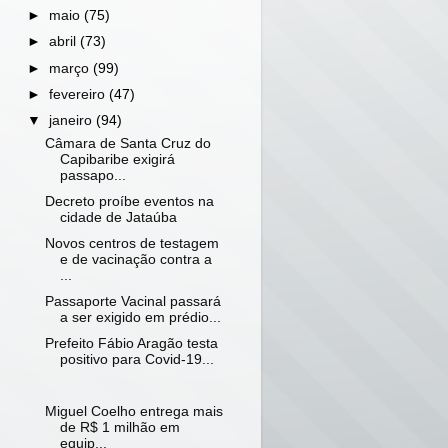
►
maio
(75)
►
abril
(73)
►
março
(99)
►
fevereiro
(47)
▼
janeiro
(94)
Câmara de Santa Cruz do
Capibaribe exigirá
passapo...
Decreto proíbe eventos na
cidade de Jataúba
Novos centros de testagem
e de vacinação contra a
...
Passaporte Vacinal passará
a ser exigido em prédio...
Prefeito Fábio Aragão testa
positivo para Covid-19...
Miguel Coelho entrega mais
de R$ 1 milhão em
equip...