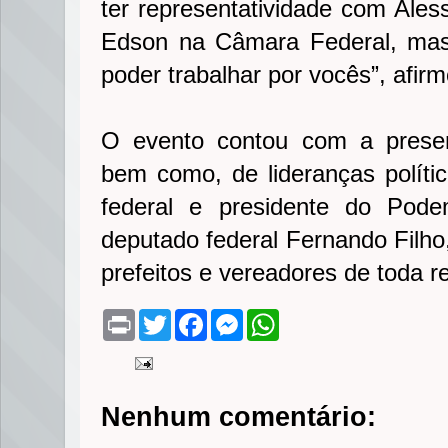
ter representatividade com Ale
Edson na Câmara Federal, ma
poder trabalhar por vocês”, afir
O evento contou com a prese
bem como, de lideranças polít
federal e presidente do Pode
deputado federal Fernando Filho,
prefeitos e vereadores de toda r
P
T
F
M
W
r
w
a
e
h
i
i
c
s
a
n
t
e
s
t
t
t
b
e
s
e
o
n
A
Nenhum comentário:
r
o
g
p
k
e
p
r