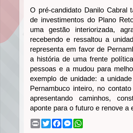
O pré-candidato Danilo Cabral
de investimentos do Plano Re
uma gestão interiorizada, a
recebendo e ressaltou a unida
representa em favor de Pernam
a história de uma frente políti
pessoas e a mudou para melho
exemplo de unidade: a unidade
Pernambuco inteiro, no contato
apresentando caminhos, con
aponte para o futuro e renove a 
P
T
F
M
W
r
w
a
e
h
i
i
c
s
a