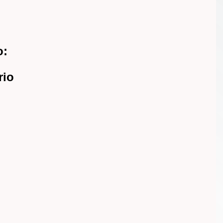
o:
rio