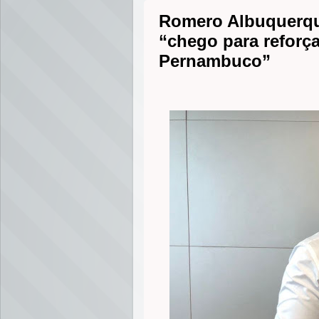
Romero Albuquerque
“chego para reforç
Pernambuco”