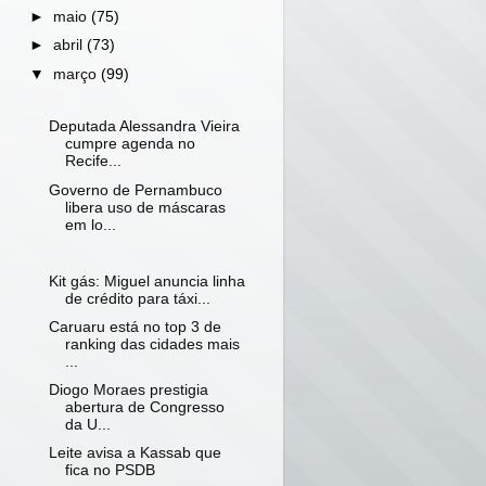
►
maio
(75)
►
abril
(73)
▼
março
(99)
Deputada Alessandra Vieira
cumpre agenda no
Recife...
Governo de Pernambuco
libera uso de máscaras
em lo...
Kit gás: Miguel anuncia linha
de crédito para táxi...
Caruaru está no top 3 de
ranking das cidades mais
...
Diogo Moraes prestigia
abertura de Congresso
da U...
Leite avisa a Kassab que
fica no PSDB