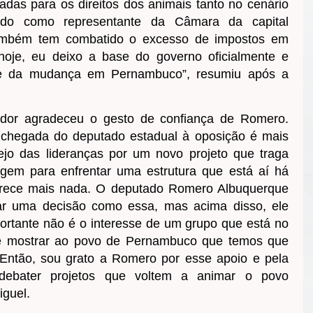
tadas para os direitos dos animais tanto no cenário
odo como representante da Câmara da capital
mbém tem combatido o excesso de impostos em
hoje, eu deixo a base do governo oficialmente e
ime da mudança em Pernambuco”, resumiu após a
ador agradeceu o gesto de confiança de Romero.
chegada do deputado estadual à oposição é mais
ejo das lideranças por um novo projeto que traga
agem para enfrentar uma estrutura que está aí há
erece mais nada. O deputado Romero Albuquerque
ar uma decisão como essa, mas acima disso, ele
rtante não é o interesse de um grupo que está no
 é mostrar ao povo de Pernambuco que temos que
Então, sou grato a Romero por esse apoio e pela
 debater projetos que voltem a animar o povo
guel.