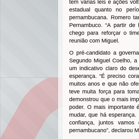
tem várias leis e ações vol
estadual quanto no perí
pernambucana. Romero ta
Pernambuco. “A partir de 
chego para reforçar o t
reunião com Miguel.
O pré-candidato a govern
Segundo Miguel Coelho, a 
um indicativo claro do des
esperança. “É preciso cor
muitos anos e que não of
teve muita força para tom
demonstrou que o mais impo
poder. O mais importante
mudar, que há esperança. 
confiança, juntos vamos
pernambucano”, declarou Mi