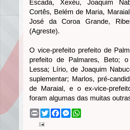
Escada, Xexéu, Joaquim Nabu
Cortês, Belém de Maria, Maraial
José da Coroa Grande, Ribei
(Agreste).
O vice-prefeito prefeito de Palm
prefeito de Palmares, Beto; o 
Lessa; Lírio, de Joaquim Nabuco
suplementar; Marlos, pré-candid
de Maraial, e o ex-vice-prefe
foram algumas das muitas outras
P
T
F
M
W
r
w
a
e
h
i
i
c
s
a
n
t
e
s
t
t
t
b
e
s