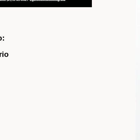
o:
rio