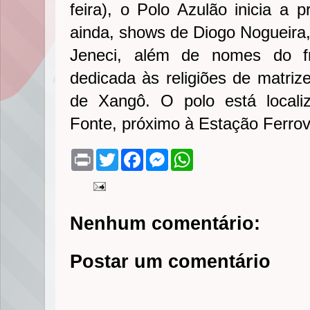
feira), o Polo Azulão inicia a 
ainda, shows de Diogo Nogueira,
Jeneci, além de nomes do f
dedicada às religiões de matriz
de Xangô. O polo está local
Fonte, próximo à Estação Ferrovi
P
T
F
M
W
r
w
a
e
h
i
i
c
s
a
n
t
e
s
t
t
t
b
e
s
e
o
n
A
Nenhum comentário:
r
o
g
p
k
e
p
r
Postar um comentário