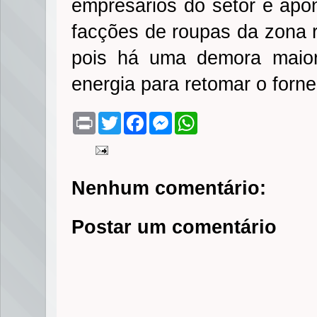
empresários do setor e apo
facções de roupas da zona ru
pois há uma demora maior
energia para retomar o forn
P
T
F
M
W
r
w
a
e
h
i
i
c
s
a
n
t
e
s
t
t
t
b
e
s
e
o
n
A
Nenhum comentário:
r
o
g
p
k
e
p
r
Postar um comentário