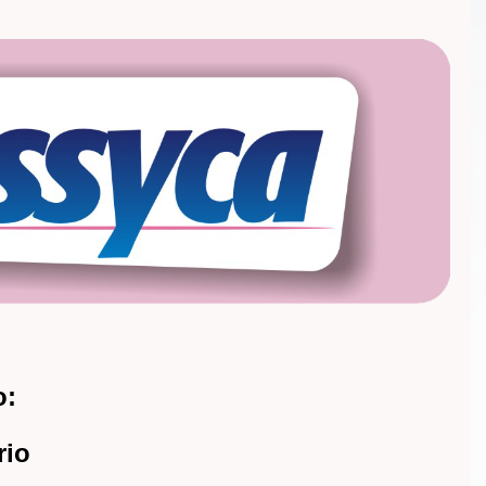
o:
rio