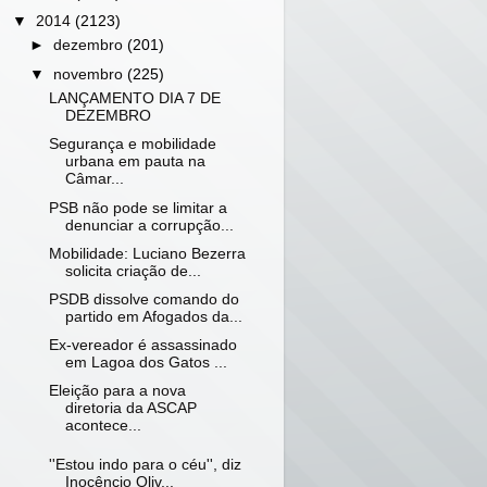
▼
2014
(2123)
►
dezembro
(201)
▼
novembro
(225)
LANÇAMENTO DIA 7 DE
DEZEMBRO
Segurança e mobilidade
urbana em pauta na
Câmar...
PSB não pode se limitar a
denunciar a corrupção...
Mobilidade: Luciano Bezerra
solicita criação de...
PSDB dissolve comando do
partido em Afogados da...
Ex-vereador é assassinado
em Lagoa dos Gatos ...
Eleição para a nova
diretoria da ASCAP
acontece...
''Estou indo para o céu'', diz
Inocêncio Oliv...