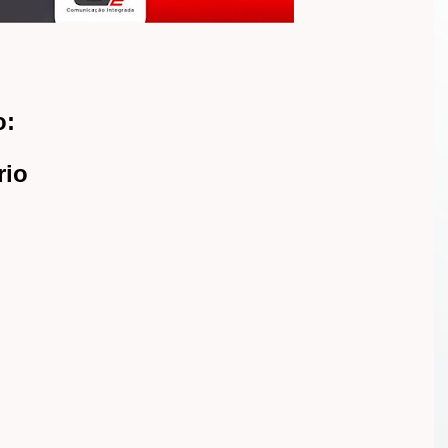
o:
rio