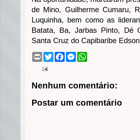
de Mino, Guilherme Cumaru, R
Luquinha, bem como as lideranç
Batata, Ba, Jarbas Pinto, Dé 
Santa Cruz do Capibaribe Edson
P
T
F
M
W
r
w
a
e
h
i
i
c
s
a
n
t
e
s
t
t
t
b
e
s
e
o
n
A
Nenhum comentário:
r
o
g
p
k
e
p
r
Postar um comentário