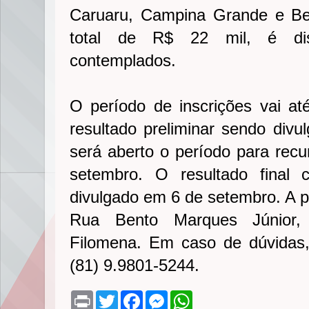
Caruaru, Campina Grande e Bel
total de R$ 22 mil, é dis
contemplados.
O período de inscrições vai a
resultado preliminar sendo divu
será aberto o período para recu
setembro. O resultado final 
divulgado em 6 de setembro. A p
Rua Bento Marques Júnior,
Filomena. Em caso de dúvidas,
(81) 9.9801-5244.
P
T
F
M
W
r
w
a
e
h