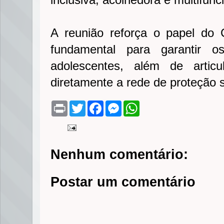
A reunião reforça o papel d
fundamental para garantir o
adolescentes, além de artic
diretamente a rede de proteção so
P
T
F
M
W
r
w
a
e
h
i
i
c
s
a
n
t
e
s
t
t
t
b
e
s
e
o
n
A
Nenhum comentário:
r
o
g
p
k
e
p
r
Postar um comentário