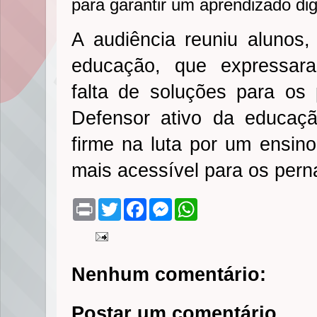
para garantir um aprendizado di
A audiência reuniu alunos, 
educação, que expressar
falta de soluções para os 
Defensor ativo da educaçã
firme na luta por um ensino
mais acessível para os per
P
T
F
M
W
r
w
a
e
h
i
i
c
s
a
n
t
e
s
t
t
t
b
e
s
e
o
n
A
Nenhum comentário:
r
o
g
p
k
e
p
r
Postar um comentário