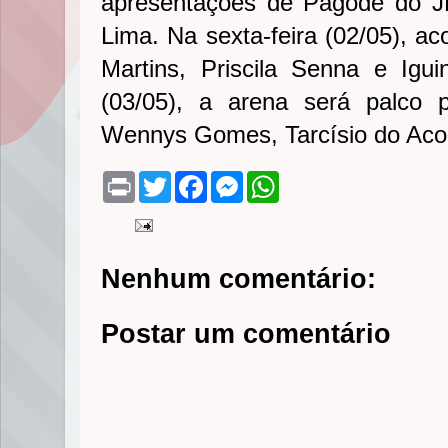
apresentações de Pagode do J
Lima. Na sexta-feira (02/05), a
Martins, Priscila Senna e Igu
(03/05), a arena será palco 
Wennys Gomes, Tarcísio do Aco
P
T
F
M
W
r
w
a
e
h
i
i
c
s
a
n
t
e
s
t
t
t
b
e
s
e
o
n
A
Nenhum comentário:
r
o
g
p
k
e
p
r
Postar um comentário