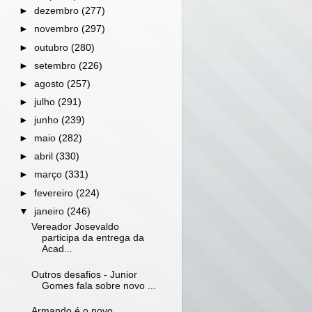
►
dezembro
(277)
►
novembro
(297)
►
outubro
(280)
►
setembro
(226)
►
agosto
(257)
►
julho
(291)
►
junho
(239)
►
maio
(282)
►
abril
(330)
►
março
(331)
►
fevereiro
(224)
▼
janeiro
(246)
Vereador Josevaldo
participa da entrega da
Acad...
Outros desafios - Junior
Gomes fala sobre novo ...
Armando é o novo