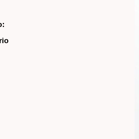
o:
rio