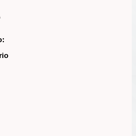
a
o:
rio