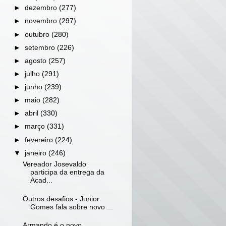
►
dezembro
(277)
►
novembro
(297)
►
outubro
(280)
►
setembro
(226)
►
agosto
(257)
►
julho
(291)
►
junho
(239)
►
maio
(282)
►
abril
(330)
►
março
(331)
►
fevereiro
(224)
▼
janeiro
(246)
Vereador Josevaldo
participa da entrega da
Acad...
Outros desafios - Junior
Gomes fala sobre novo ...
Armando é o novo