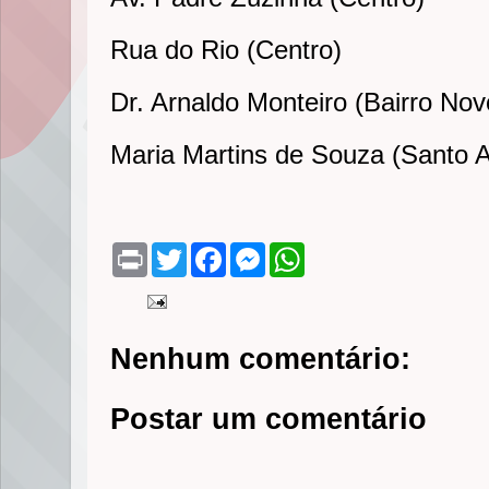
Rua do Rio (Centro)
Dr. Arnaldo Monteiro (Bairro Nov
Maria Martins de Souza (Santo A
P
T
F
M
W
r
w
a
e
h
i
i
c
s
a
n
t
e
s
t
t
t
b
e
s
e
o
n
A
Nenhum comentário:
r
o
g
p
k
e
p
r
Postar um comentário