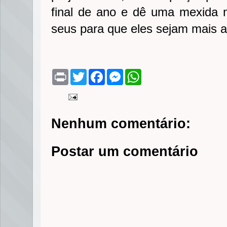
final de ano e dê uma mexida 
seus para que eles sejam mais at
P
T
F
M
W
r
w
a
e
h
i
i
c
s
a
n
t
e
s
t
t
t
b
e
s
e
o
n
A
Nenhum comentário:
r
o
g
p
k
e
p
r
Postar um comentário