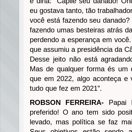
e diria: “Capilé seu danado! O
eu gostava tanto, tão trabalhado
você está fazendo seu danado? 
fazendo umas besteiras atrás da
perdendo a esperança em você.
que assumiu a presidência da Câ
Desse jeito não está agradan
Mas de qualquer forma és um d
que em 2022, algo aconteça e 
tudo que fez em 2021”.
ROBSON FERREIRA-
Papai N
preferido! O ano tem sido pos
levado, mas política se faz ma
Seus objetivos estão sendo 