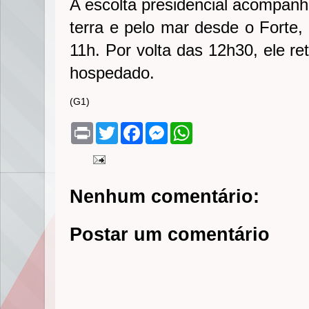
A escolta presidencial acompanh
terra e pelo mar desde o Forte, 
11h. Por volta das 12h30, ele re
hospedado.
(G1)
P
T
F
M
W
r
w
a
e
h
i
i
c
s
a
n
t
e
s
t
t
t
b
e
s
e
o
n
A
Nenhum comentário:
r
o
g
p
k
e
p
r
Postar um comentário