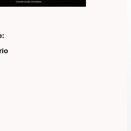
o:
rio