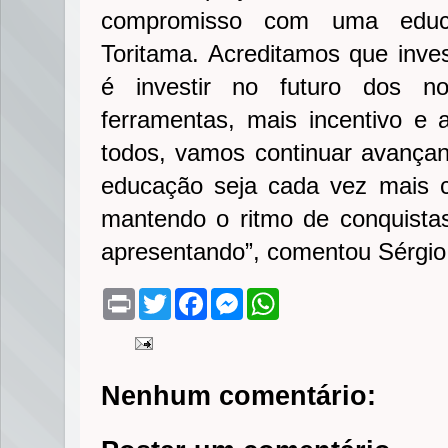
compromisso com uma educ
Toritama. Acreditamos que inves
é investir no futuro dos n
ferramentas, mais incentivo e 
todos, vamos continuar avança
educação seja cada vez mais c
mantendo o ritmo de conquista
apresentando”, comentou Sérgio 
P
T
F
M
W
r
w
a
e
h
i
i
c
s
a
n
t
e
s
t
t
t
b
e
s
e
o
n
A
Nenhum comentário:
r
o
g
p
k
e
p
r