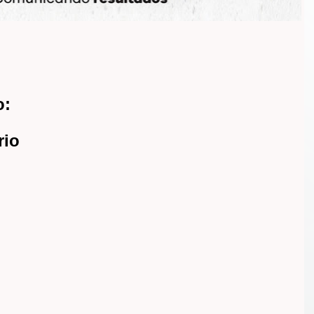
o:
rio