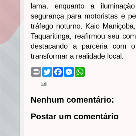
lama, enquanto a iluminaçã
segurança para motoristas e ped
tráfego noturno. Kaio Maniçoba
Taquaritinga, reafirmou seu co
destacando a parceria com o
transformar a realidade local.
P
T
F
M
W
r
w
a
e
h
i
i
c
s
a
n
t
e
s
t
t
t
b
e
s
e
o
n
A
Nenhum comentário:
r
o
g
p
k
e
p
r
Postar um comentário