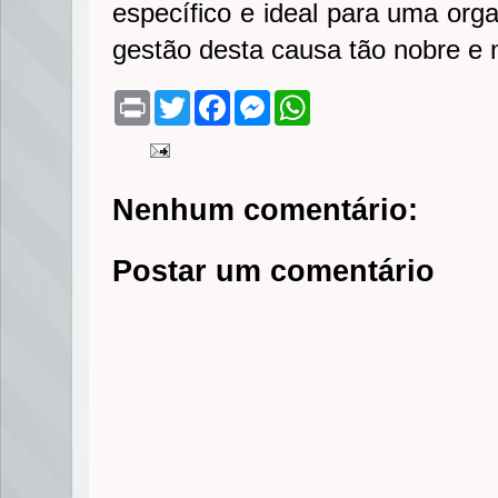
específico e ideal para uma orga
gestão desta causa tão nobre e n
P
T
F
M
W
r
w
a
e
h
i
i
c
s
a
n
t
e
s
t
t
t
b
e
s
e
o
n
A
Nenhum comentário:
r
o
g
p
k
e
p
r
Postar um comentário